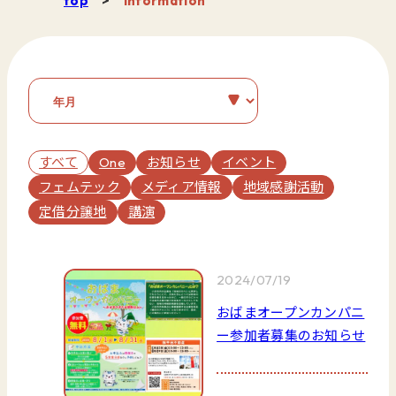
top
>
information
すべて
One
お知らせ
イベント
フェムテック
メディア情報
地域感謝活動
定借分譲地
講演
2024/07/19
おばまオープンカンパニ
ー参加者募集のお知らせ