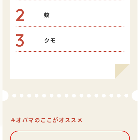
2
蚊
3
クモ
＃オバマのここがオススメ