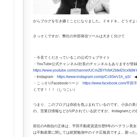
からブログを引き継ぐことになりました。ドキドキ。どうぞよ
さっそくですが、弊社の外部発信ツールは大きく分けて
・今見てくださっているこの公式ウェブサイト
・YouTube公式チャンネル(社長のチャンネルもありますが
https://www.youtube.com/channel/UCmZBYlVbK2bteE0cx9j9k
・Instagram
https://www.instagram.com/p/Cc9SeV1h_qS/
◀
・こっそりFacebookページ
https://www.facebook.com/平
くです！！！（しつこい）
つまり、このブログは存続を危ぶまれているのです。小浜の美
の、営業日情報などがUPされている訳ですが、Instagramと
前任のA画伯の正体は、平田不動産賃貸分歴8年のベテラン美
は不動産業に関しては絶賛勉強中のイチ広報員ですよ。困った