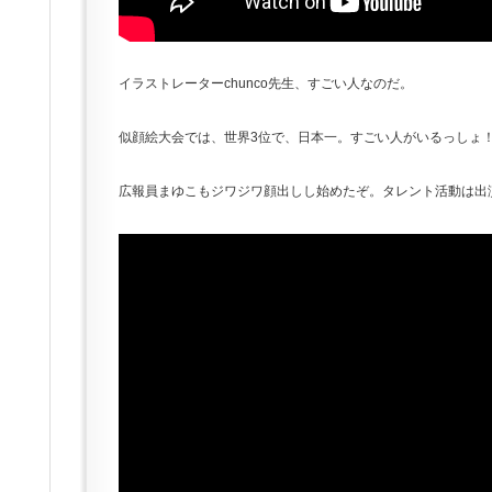
イラストレーターchunco先生、すごい人なのだ。
似顔絵大会では、世界3位で、日本一。すごい人がいるっしょ
広報員まゆこもジワジワ顔出しし始めたぞ。タレント活動は出