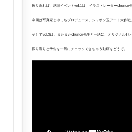
振り返れば、感謝イベントvol.1は、イラストレーターchun
今回は写真家まゆっちプロデュース、シャボン玉アート大作戦
そしてvol.3は、またまたchunco先生と一緒に、オリジナルT
振り返りと予告を一気にチェックできちゃう動画をどうぞ。