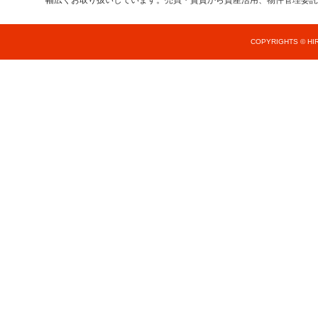
幅広くお取り扱いしています。売買・賃貸から資産活用、物件管理委託
COPYRIGHTS © HIR