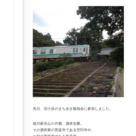
先日、旧小浜のまち歩き勉強会に参加しました。
徳川家光公の片腕、酒井忠勝。
その酒井家の菩提寺である空印寺や、