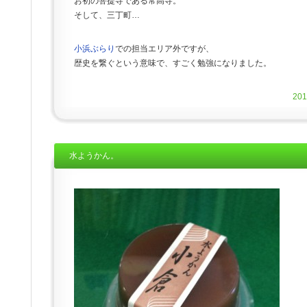
お初の菩提寺である常高寺。
そして、三丁町…
小浜ぶらり
での担当エリア外ですが、
歴史を繋ぐという意味で、すごく勉強になりました。
20
水ようかん。