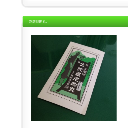
陀羅尼助丸。