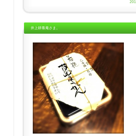
20
井上耕養庵さま。