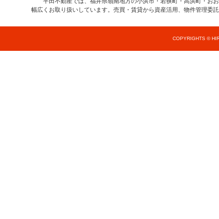
平田不動産では、福井県嶺南地方の小浜市・若狭町・高浜町・おお
幅広くお取り扱いしています。売買・賃貸から資産活用、物件管理委託
COPYRIGHTS © HIR