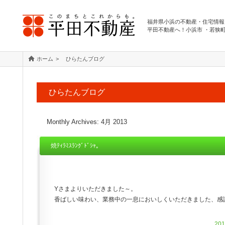
福井県小浜の不動産・住宅情報
平田不動産へ！小浜市 ・若狭
ホーム
ひらたんブログ
ひらたんブログ
Monthly Archives:
4月 2013
焼ﾃｨﾗﾐｽﾗﾝｸﾞﾄﾞｼｬ。
Yさまよりいただきました～。
香ばしい味わい、業務中の一息においしくいただきました、感
20