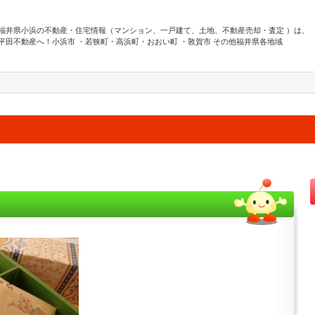
福井県小浜の不動産・住宅情報（マンション、一戸建て、土地、不動産売却・査定 ）は、
平田不動産へ！小浜市 ・若狭町・高浜町・おおい町 ・敦賀市 その他福井県各地域